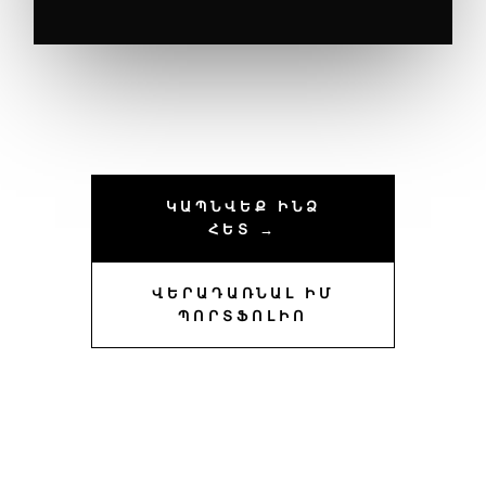
ԿԱՊՆՎԵՔ ԻՆՁ
ՀԵՏ →
ՎԵՐԱԴԱՌՆԱԼ ԻՄ
ՊՈՐՏՖՈԼԻՈ