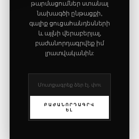
թարմացումներ ստանալ
նախագծի ընթացքի,
գալիք ցուցահանդեսների
և այլնի վերաբերյալ,
բաժանորդագրվեք իմ
լրատվականին:
ԲԱԺԱՆՈՐԴԱԳՐՎ
ԵԼ