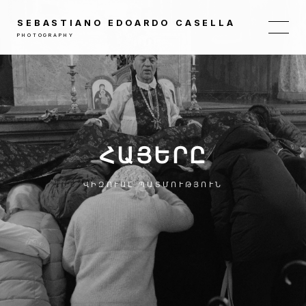
SEBASTIANO EDOARDO CASELLA
PHOTOGRAPHY
ՀԱՅԵՐԸ
ՎԻԶՈՒԱԼ ՊԱՏՄՈՒԹՅՈՒՆ